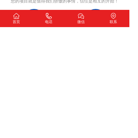
您的项目就是值得我们骄傲的事情，信任是相互的开始！
首页
电话
微信
联系
洽谈沟通
制定方案
确认网站开发意向
网站策划，签订合同
项目执行
项目交付
严格执行策划方案
测试完成交付使用
我们希望
扫一扫加微信咨询
下一个故事由您讲述！
深圳市圣玺网络技术有限公司