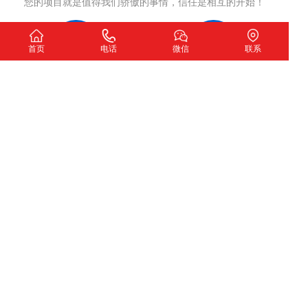
您的项目就是值得我们骄傲的事情，信任是相互的开始！
首页
电话
微信
联系
洽谈沟通
制定方案
确认网站开发意向
网站策划，签订合同
项目执行
项目交付
严格执行策划方案
测试完成交付使用
我们希望
扫一扫加微信咨询
下一个故事由您讲述！
深圳市圣玺网络技术有限公司