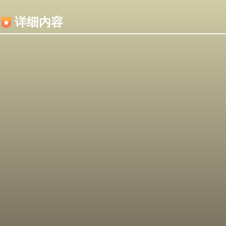
内容加载失败，可能是你的浏览器屏蔽了JS脚本！
详细内容