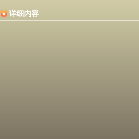
内容加载失败，可能是你的浏览器屏蔽了JS脚本！
详细内容