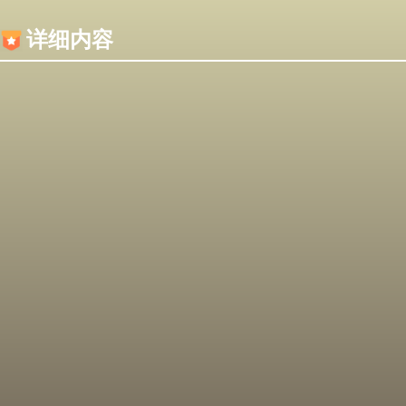
内容加载失败，可能是你的浏览器屏蔽了JS脚本！
详细内容