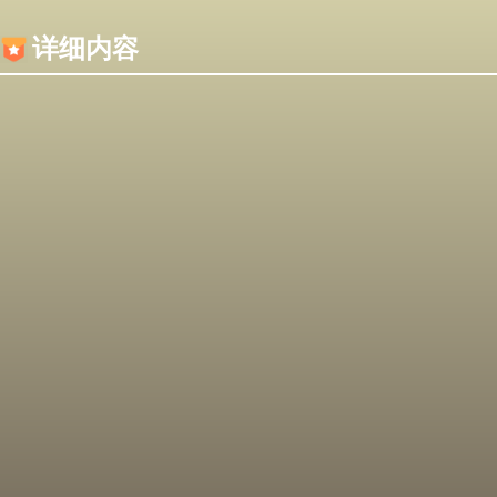
内容加载失败，可能是你的浏览器屏蔽了JS脚本！
详细内容