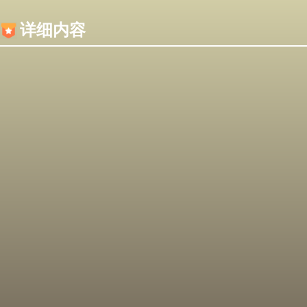
内容加载失败，可能是你的浏览器屏蔽了JS脚本！
详细内容