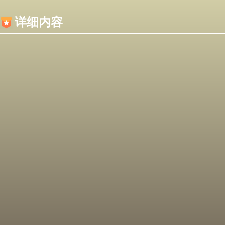
内容加载失败，可能是你的浏览器屏蔽了JS脚本！
详细内容