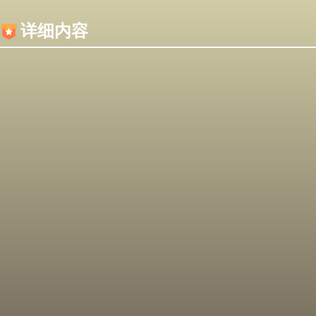
内容加载失败，可能是你的浏览器屏蔽了JS脚本！
详细内容