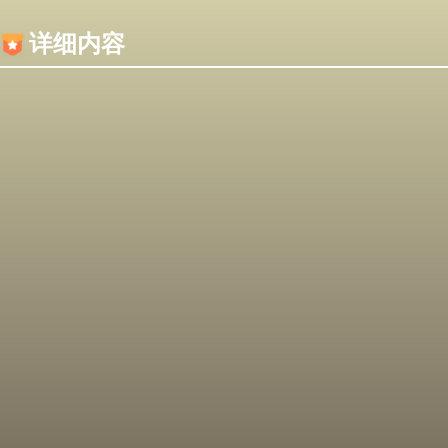
内容加载失败，可能是你的浏览器屏蔽了JS脚本！
详细内容