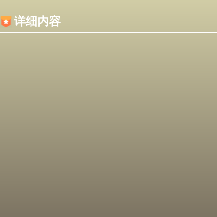
内容加载失败，可能是你的浏览器屏蔽了JS脚本！
详细内容