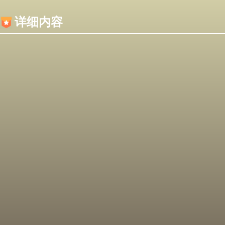
内容加载失败，可能是你的浏览器屏蔽了JS脚本！
详细内容