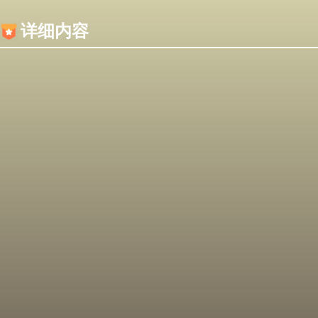
内容加载失败，可能是你的浏览器屏蔽了JS脚本！
详细内容