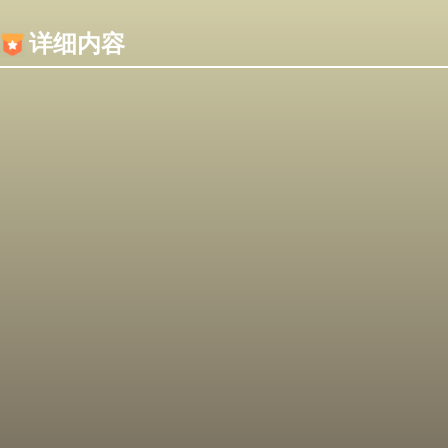
内容加载失败，可能是你的浏览器屏蔽了JS脚本！
详细内容