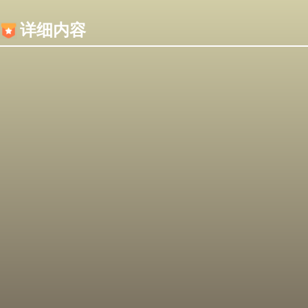
内容加载失败，可能是你的浏览器屏蔽了JS脚本！
详细内容