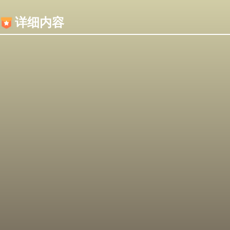
内容加载失败，可能是你的浏览器屏蔽了JS脚本！
详细内容