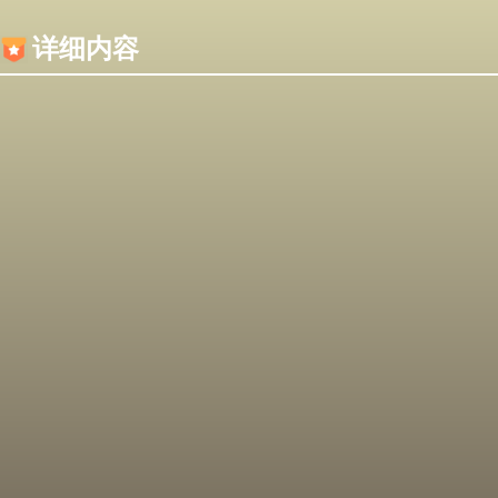
内容加载失败，可能是你的浏览器屏蔽了JS脚本！
详细内容