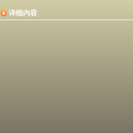
内容加载失败，可能是你的浏览器屏蔽了JS脚本！
详细内容