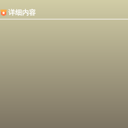
内容加载失败，可能是你的浏览器屏蔽了JS脚本！
详细内容