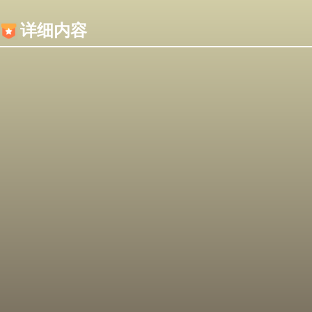
内容加载失败，可能是你的浏览器屏蔽了JS脚本！
详细内容