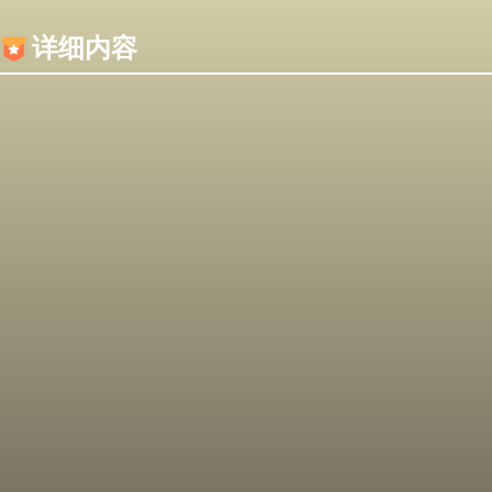
内容加载失败，可能是你的浏览器屏蔽了JS脚本！
详细内容