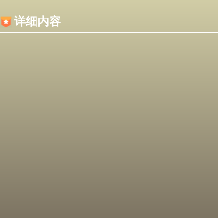
内容加载失败，可能是你的浏览器屏蔽了JS脚本！
详细内容