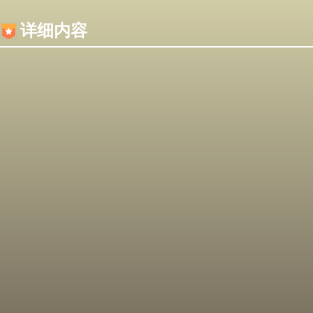
内容加载失败，可能是你的浏览器屏蔽了JS脚本！
详细内容