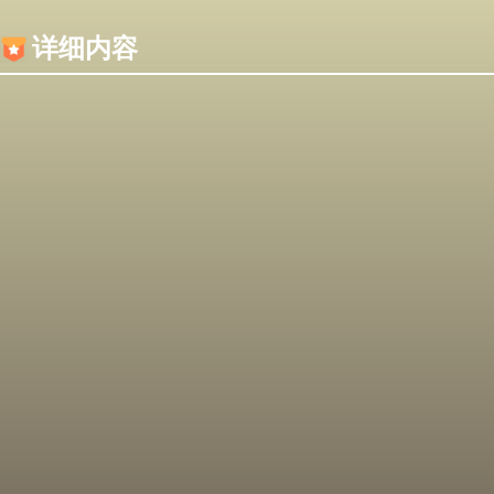
内容加载失败，可能是你的浏览器屏蔽了JS脚本！
详细内容