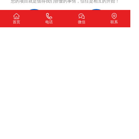
您的项目就是值得我们骄傲的事情，信任是相互的开始！
首页
电话
微信
联系
洽谈沟通
制定方案
确认网站开发意向
网站策划，签订合同
项目执行
项目交付
严格执行策划方案
测试完成交付使用
我们希望
扫一扫加微信咨询
下一个故事由您讲述！
深圳市圣玺网络技术有限公司