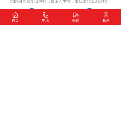
您的项目就是值得我们骄傲的事情，信任是相互的开始！
首页
电话
微信
联系
洽谈沟通
制定方案
确认网站开发意向
网站策划，签订合同
项目执行
项目交付
严格执行策划方案
测试完成交付使用
我们希望
扫一扫加微信咨询
下一个故事由您讲述！
深圳市圣玺网络技术有限公司