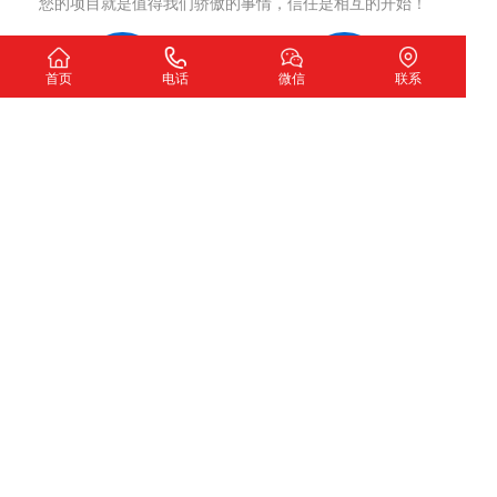
您的项目就是值得我们骄傲的事情，信任是相互的开始！
首页
电话
微信
联系
洽谈沟通
制定方案
确认网站开发意向
网站策划，签订合同
项目执行
项目交付
严格执行策划方案
测试完成交付使用
我们希望
扫一扫加微信咨询
下一个故事由您讲述！
深圳市圣玺网络技术有限公司