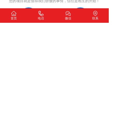
您的项目就是值得我们骄傲的事情，信任是相互的开始！
首页
电话
微信
联系
洽谈沟通
制定方案
确认网站开发意向
网站策划，签订合同
项目执行
项目交付
严格执行策划方案
测试完成交付使用
我们希望
扫一扫加微信咨询
下一个故事由您讲述！
深圳市圣玺网络技术有限公司