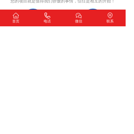
您的项目就是值得我们骄傲的事情，信任是相互的开始！
首页
电话
微信
联系
洽谈沟通
制定方案
确认网站开发意向
网站策划，签订合同
项目执行
项目交付
严格执行策划方案
测试完成交付使用
我们希望
扫一扫加微信咨询
下一个故事由您讲述！
深圳市圣玺网络技术有限公司